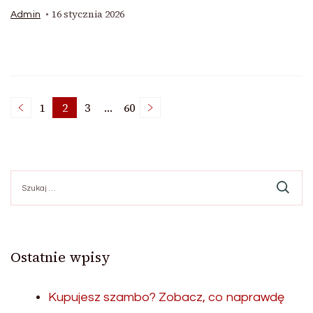
16 stycznia 2026
Admin
Nawigacja
1
2
3
…
60
Page
Page
Page
Page
po
Szukaj:
wpisach
Ostatnie wpisy
Kupujesz szambo? Zobacz, co naprawdę