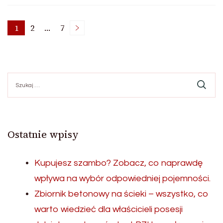
Nawigacja
1
2
…
7
Page
Page
Page
po
Szukaj:
wpisach
Ostatnie wpisy
Kupujesz szambo? Zobacz, co naprawdę
wpływa na wybór odpowiedniej pojemności.
Zbiornik betonowy na ścieki – wszystko, co
warto wiedzieć dla właścicieli posesji