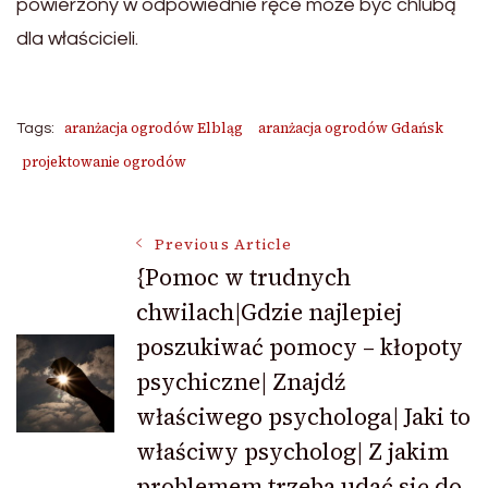
powierzony w odpowiednie ręce może być chlubą
dla właścicieli.
aranżacja ogrodów Elbląg
aranżacja ogrodów Gdańsk
Tags:
projektowanie ogrodów
Post
Previous Article
{Pomoc w trudnych
chwilach|Gdzie najlepiej
Navigation
poszukiwać pomocy – kłopoty
psychiczne| Znajdź
właściwego psychologa| Jaki to
właściwy psycholog| Z jakim
problemem trzeba udać się do